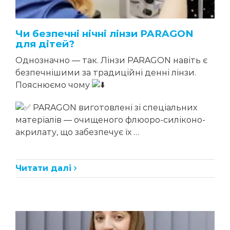
Інтравітреальна ін’єкційна терапія
Діабетична ретинопатія
Бойчук Ірина Михайлівна
Молошій Володимир Васильович
Косоокість
Чи безпечні нічні лінзи PARAGON
Чучка Ольга Іванівна
Короткозорість
для дітей?
Бора Катерина Василівна
Амбліопія
Однозначно — так. Лінзи PARAGON навіть є
безпечнішими за традиційні денні лінзи.
Жабоєдов Дмитро Геннадійович
Пояснюємо чому
Луп’як Аліна Дмитрівна
PARAGON виготовлені зі спеціальних
Мазур Євгенія Василівна
матеріалів — очищеного флюоро-силіконо-
Супік Марина Станіславівна
акрилату, що забезпечує їх …
Гнепа Ольга Іллівна
Кондратенко Наталія Геннадіївна
Читати далі
Рего Вероніка Альбертівна
Кіш Оксана Володимирівна
Мушак Іванна Іванівна