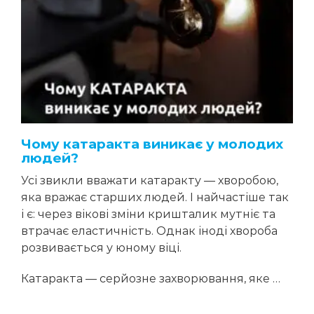
Чому катаракта виникає у молодих
людей?
Усі звикли вважати катаракту — хворобою,
яка вражає старших людей. І найчастіше так
і є: через вікові зміни кришталик мутніє та
втрачає еластичність. Однак іноді хвороба
розвивається у юному віці.
Катаракта — серйозне захворювання, яке …