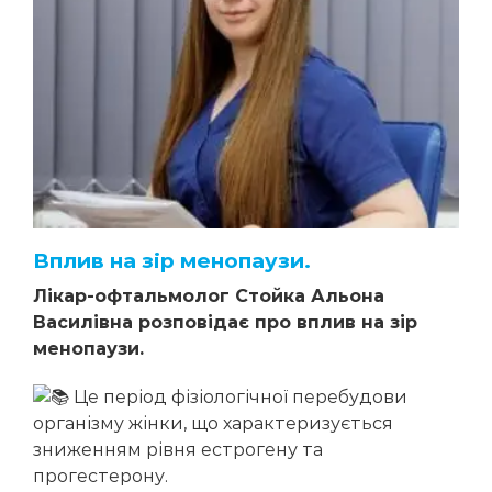
Мельник Марина Володимирівна
Стойка Альона Василівна
Вплив на зір менопаузи.
Лікар-офтальмолог Стойка Альона
Василівна розповідає про вплив на зір
менопаузи.
Це період фізіологічної перебудови
організму жінки, що характеризується
зниженням рівня естрогену та
прогестерону.