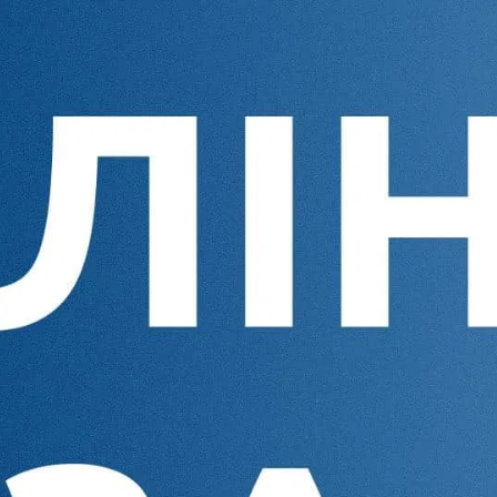
еглянути
ьше
раження