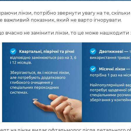
раючи лінзи, потрібно звернути увагу на те, скільк
е важливий показник, який не варто ігнорувати.
о вчасно не замінити лінзи, то це може нашкодити 
епт на лінзи видає офтальмолог після детального о