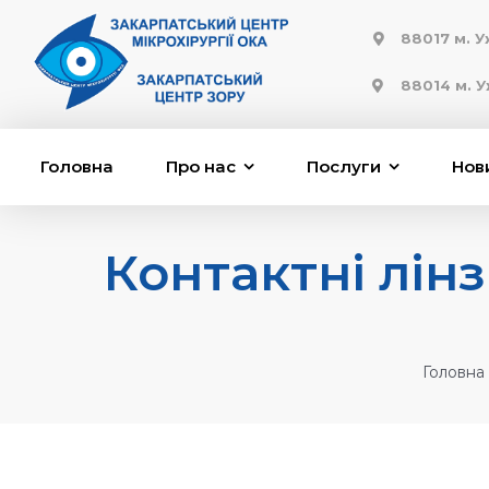
88017 м. 
88014 м. У
Головна
Про нас
Послуги
Нов
Контактні лінз
Головна