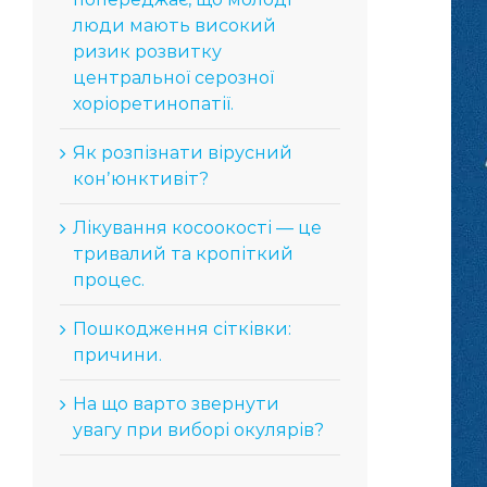
люди мають високий
ризик розвитку
центральної серозної
хоріоретинопатії.
Як розпізнати вірусний
конʼюнктивіт?
Лікування косоокості — це
тривалий та кропіткий
процес.
Пошкодження сітківки:
причини.
На що варто звернути
увагу при виборі окулярів?