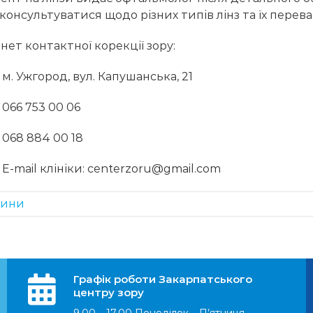
консультуватися щодо різних типів лінз та їх перев
інет контактної корекції зору:
м. Ужгород, вул. Капушанська, 21
066 753 00 06
068 884 00 18
E-mail клініки: centerzoru@gmail.com
вини
Графік роботи Закарпатського
центру зору
9.00 – 17.00 Понеділок – П’ятниця