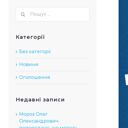
Пер
біл
Пошук
зоб
...
Категорії
Без категорії
Новини
Оголошення
Недавні записи
Мороз Олег
Олександрович
попереджає, що молоді