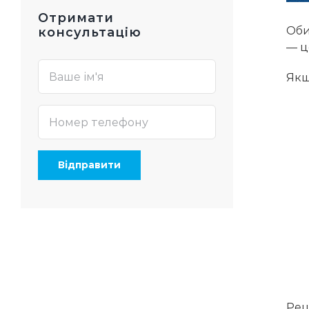
Отримати
Оби
консультацію
— ц
Якщ
Рец