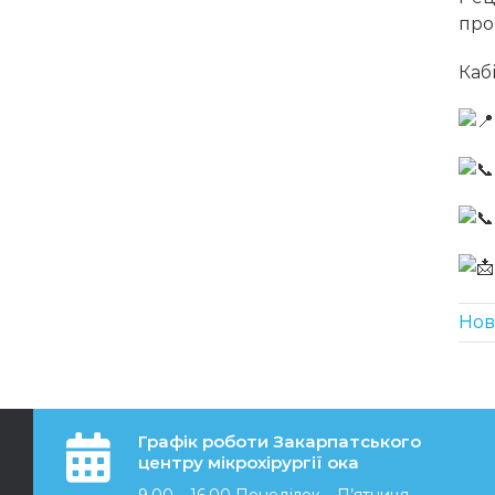
про
Каб
Но
Графік роботи Закарпатського
центру мікрохірургії ока
9.00 – 16.00 Понеділок – П’ятниця