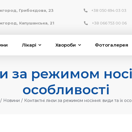
Ужгород, Грибоєдова, 23
+38 050 694 03 03
жгород, Капушанська, 21
+38 066 753 00 06
ини
Лікарі
Хвороби
Фотогалерея
и за режимом носі
особливості
/
Новини
/
Контактні лінзи за режимом носіння: види та їх ос