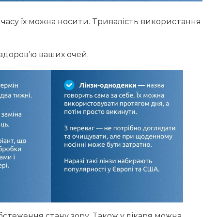
и часу їх можна носити. Тривалість використання
здоров’ю ваших очей.
бстеження стану зору. Також у лікаря можна