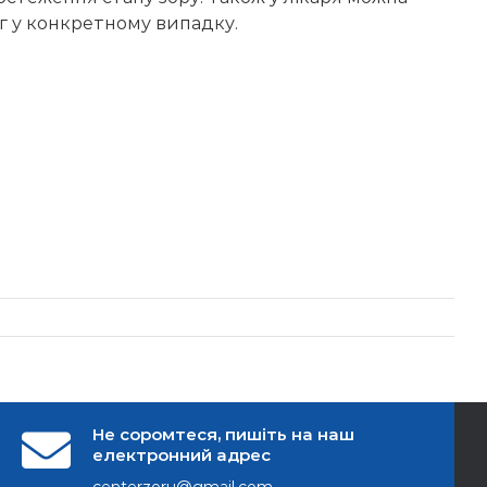
аг у конкретному випадку.
Не соромтеся, пишіть на наш
електронний адрес
centerzoru@gmail.com