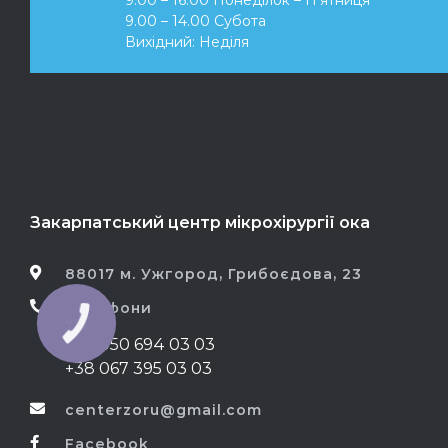
9.00 – 14.00 Субота
Вихідний: Неділя
Закарпатський центр мікрохірургії ока
88017 м. Ужгород, Грибоєдова, 23
Телефони
+38 050 694 03 03
+38 067 395 03 03
centerzoru@gmail.com
Facebook