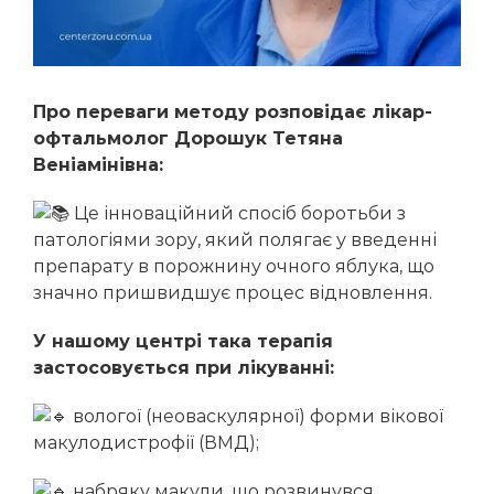
Інтравітреальна ін’єкційна терапія
Діабетична ретинопатія
Бойчук Ірина Михайлівна
Молошій Володимир Васильович
Косоокість
Чучка Ольга Іванівна
Короткозорість
Про переваги методу розповідає лікар-
Бора Катерина Василівна
Амбліопія
офтальмолог Дорошук Тетяна
Жабоєдов Дмитро Геннадійович
Веніамінівна:
Луп’як Аліна Дмитрівна
Це інноваційний спосіб боротьби з
Мазур Євгенія Василівна
патологіями зору, який полягає у введенні
препарату в порожнину очного яблука, що
Супік Марина Станіславівна
значно пришвидшує процес відновлення.
Гнепа Ольга Іллівна
У нашому центрі така терапія
Кондратенко Наталія Геннадіївна
застосовується при лікуванні:
Рего Вероніка Альбертівна
вологої (неоваскулярної) форми вікової
Кіш Оксана Володимирівна
макулодистрофії (ВМД);
Мушак Іванна Іванівна
набряку макули, що розвинувся