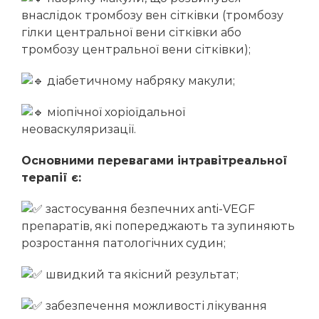
Мельник Марина Володимирівна
внаслідок тромбозу вен сітківки (тромбозу
гілки центральної вени сітківки або
Стойка Альона Василівна
тромбозу центральної вени сітківки);
діабетичному набряку макули;
міопічної хоріоїдальної
неоваскуляризації.
Основними перевагами інтравітреальної
терапії є:
застосування безпечних anti-VEGF
препаратів, які попереджають та зупиняють
розростання патологічних судин;
швидкий та якісний результат;
забезпечення можливості лікування