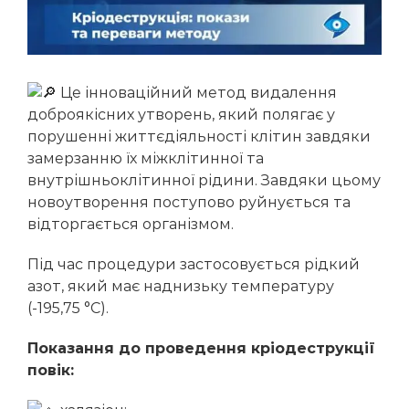
Інтравітреальна ін’єкційна терапія
Діабетична ретинопатія
Бойчук Ірина Михайлівна
Молошій Володимир Васильович
Косоокість
Чучка Ольга Іванівна
Короткозорість
Це інноваційний метод видалення
Бора Катерина Василівна
Амбліопія
доброякісних утворень, який полягає у
Жабоєдов Дмитро Геннадійович
порушенні життєдіяльності клітин завдяки
замерзанню їх міжклітинної та
Луп’як Аліна Дмитрівна
внутрішньоклітинної рідини. Завдяки цьому
Мазур Євгенія Василівна
новоутворення поступово руйнується та
відторгається організмом.
Супік Марина Станіславівна
Гнепа Ольга Іллівна
Під час процедури застосовується рідкий
азот, який має наднизьку температуру
Кондратенко Наталія Геннадіївна
(-195,75 °C).
Рего Вероніка Альбертівна
Показання до проведення кріодеструкції
Кіш Оксана Володимирівна
повік:
Мушак Іванна Іванівна