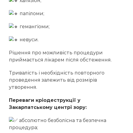
халязіон;
Мельник Марина Володимирівна
папіломи;
Стойка Альона Василівна
гемангіоми;
невуси.
Рішення про можливість процедури
приймається лікарем після обстеження.
Тривалість і необхідність повторного
проведення залежить від розмірів
утворення.
Переваги кріодеструкції у
Закарпатському центрі зору:
абсолютно безболісна та безпечна
процедура;