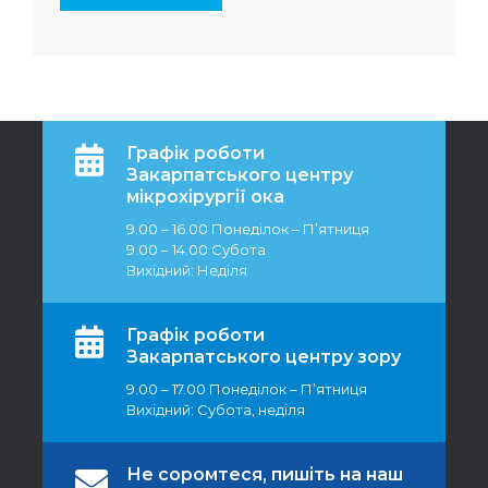
Графік роботи
Закарпатського центру
мікрохірургії ока
9.00 – 16.00 Понеділок – П’ятниця
9.00 – 14.00 Субота
Вихідний: Неділя
Графік роботи
Закарпатського центру зору
9.00 – 17.00 Понеділок – П’ятниця
Вихідний: Субота, неділя
Не соромтеся, пишіть на наш