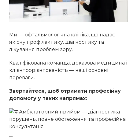
Інтравітреальна ін’єкційна терапія
Діабетична ретинопатія
Бойчук Ірина Михайлівна
Молошій Володимир Васильович
Косоокість
Чучка Ольга Іванівна
Короткозорість
Бора Катерина Василівна
Амбліопія
Ми — офтальмологічна клініка, що надає
якісну профілактику, діагностику та
Жабоєдов Дмитро Геннадійович
лікування проблем зору.
Луп’як Аліна Дмитрівна
Кваліфікована команда, доказова медицина і
Мазур Євгенія Василівна
клієнтоорієнтованість — наші основні
Супік Марина Станіславівна
переваги.
Гнепа Ольга Іллівна
Звертайтеся, щоб отримати професійну
допомогу у таких напрямах:
Кондратенко Наталія Геннадіївна
Рего Вероніка Альбертівна
Амбулаторний прийом — діагностика
порушень, повне обстеження та професійна
Кіш Оксана Володимирівна
консультація.
Мушак Іванна Іванівна