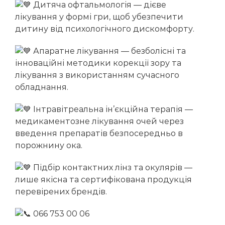
Дитяча офтальмологія — дієве
Мельник Марина Володимирівна
лікування у формі гри, щоб убезпечити
Стойка Альона Василівна
дитину від психологічного дискомфорту.
Апаратне лікування — безболісні та
інноваційні методики корекції зору та
лікування з використанням сучасного
обладнання.
Інтравітреальна ін’єкційна терапія —
медикаментозне лікування очей через
введення препаратів безпосередньо в
порожнину ока.
Підбір контактних лінз та окулярів —
лише якісна та сертифікована продукція
перевірених брендів.
066 753 00 06