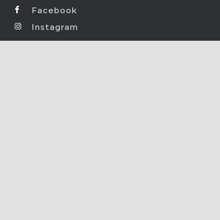
Facebook
Instagram
Ліцензія МОЗ
№ 507 від 13.08.2015 р.
Самолікування може бути шкідливим для
вашого здоров’я