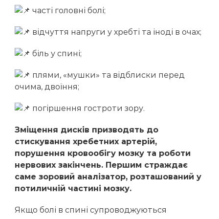
Мельник Марина Володимирівна
часті головні болі;
Стойка Альона Василівна
відчуття напруги у хребті та іноді в очах;
біль у спині;
плями, «мушки» та відблиски перед
очима, двоїння;
погіршення гостроти зору.
Зміщення дисків призводять до
стискування хребетних артерій,
порушення кровообігу мозку та роботи
нервових закінчень. Першим страждає
саме зоровий аналізатор, розташований у
потиличній частині мозку.
Якщо болі в спині супроводжуються