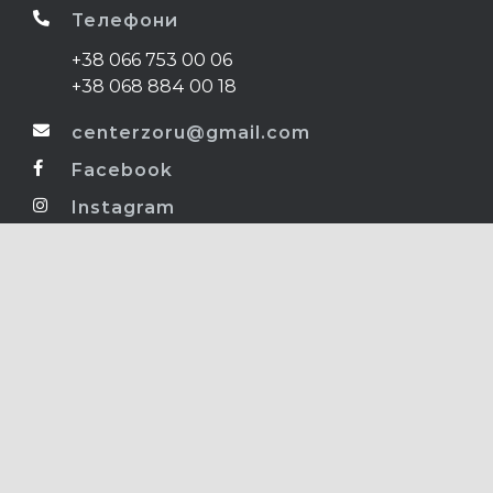
Телефони
+38 066 753 00 06
+38 068 884 00 18
centerzoru@gmail.com
Facebook
Instagram
Ліцензія МОЗ
№ 507 від 13.08.2015 р.
Самолікування може бути шкідливим для
вашого здоров’я