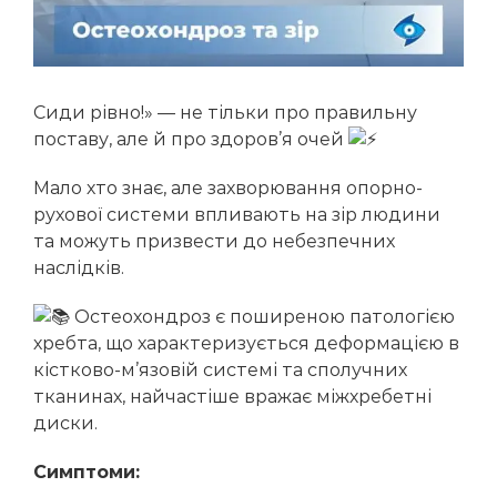
Інтравітреальна ін’єкційна терапія
Діабетична ретинопатія
Бойчук Ірина Михайлівна
Молошій Володимир Васильович
Косоокість
Чучка Ольга Іванівна
Короткозорість
Сиди рівно!» — не тільки про правильну
Бора Катерина Василівна
Амбліопія
поставу, але й про здоров’я очей
Жабоєдов Дмитро Геннадійович
Мало хто знає, але захворювання опорно-
Луп’як Аліна Дмитрівна
рухової системи впливають на зір людини
Мазур Євгенія Василівна
та можуть призвести до небезпечних
наслідків.
Супік Марина Станіславівна
Остеохондроз є поширеною патологією
Гнепа Ольга Іллівна
хребта, що характеризується деформацією в
Кондратенко Наталія Геннадіївна
кістково-м’язовій системі та сполучних
тканинах, найчастіше вражає міжхребетні
Рего Вероніка Альбертівна
диски.
Кіш Оксана Володимирівна
Симптоми:
Мушак Іванна Іванівна