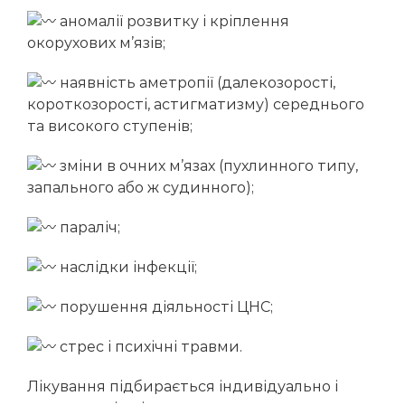
Мельник Марина Володимирівна
аномалії розвитку і кріплення
окорухових м’язів;
Стойка Альона Василівна
наявність аметропії (далекозорості,
короткозорості, астигматизму) середнього
та високого ступенів;
зміни в очних м’язах (пухлинного типу,
запального або ж судинного);
параліч;
наслідки інфекції;
порушення діяльності ЦНС;
стрес і психічні травми.
Лікування підбирається індивідуально і