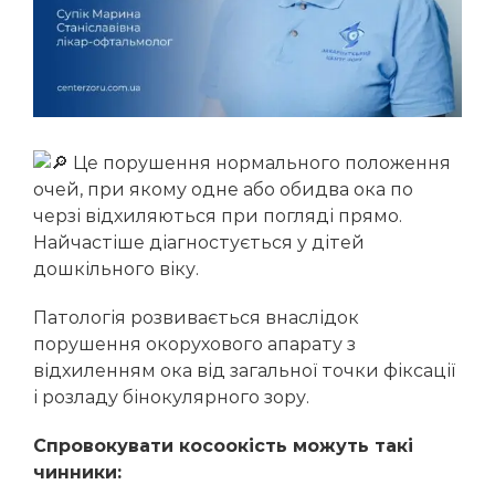
Інтравітреальна ін’єкційна терапія
Діабетична ретинопатія
Бойчук Ірина Михайлівна
Молошій Володимир Васильович
Косоокість
Чучка Ольга Іванівна
Короткозорість
Бора Катерина Василівна
Амбліопія
Жабоєдов Дмитро Геннадійович
Це порушення нормального положення
очей, при якому одне або обидва ока по
Луп’як Аліна Дмитрівна
черзі відхиляються при погляді прямо.
Мазур Євгенія Василівна
Найчастіше діагностується у дітей
дошкільного віку.
Супік Марина Станіславівна
Патологія розвивається внаслідок
Гнепа Ольга Іллівна
порушення окорухового апарату з
Кондратенко Наталія Геннадіївна
відхиленням ока від загальної точки фіксації
і розладу бінокулярного зору.
Рего Вероніка Альбертівна
Кіш Оксана Володимирівна
Спровокувати косоокість можуть такі
чинники:
Мушак Іванна Іванівна